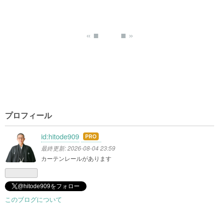
«
■
■
»
プロフィール
id:hitode909
はて
なブ
最終更新:
2026-08-04 23:59
ログ
カーテンレールがあります
Pro
@hitode909をフォロー
このブログについて